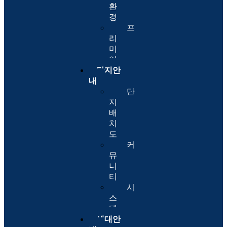
환
경
프
리
미
엄
단지안
내
단
지
배
치
도
커
뮤
니
티
시
스
템
세대안