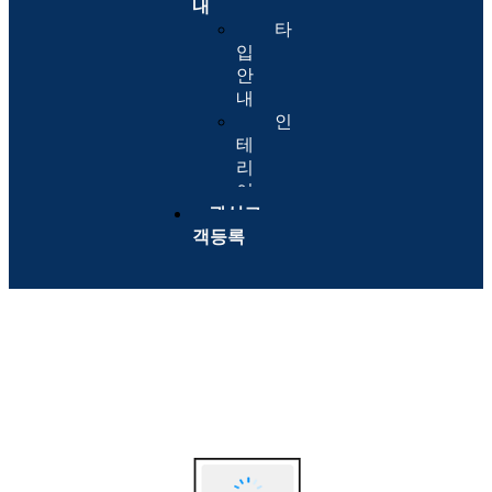
내
타
입
안
내
인
테
리
어
관심고
객등록