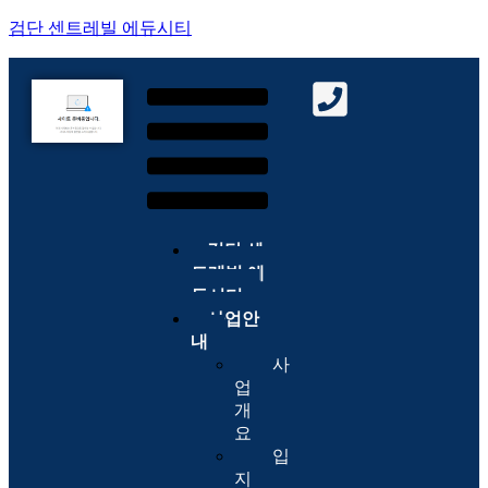
검단 센트레빌 에듀시티
검단 센
트레빌 에
듀시티
사업안
내
사
업
개
요
입
지